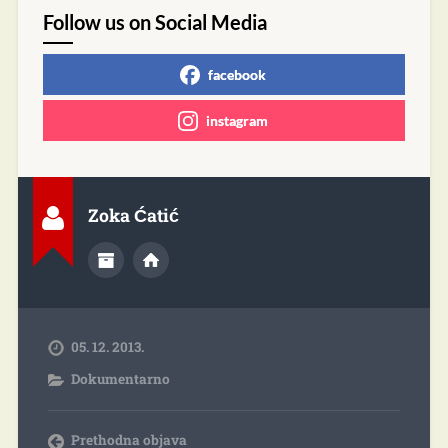
Follow us on Social Media
facebook
instagram
Zoka Ćatić
05. 12. 2013.
Dokumentarno
Prethodna objava