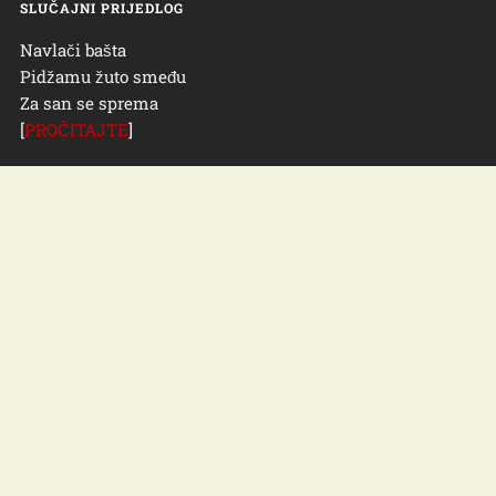
SLUČAJNI PRIJEDLOG
Navlači bašta
Pidžamu žuto smeđu
Za san se sprema
[
PROČITAJTE
]
© 2026
ZOKACATIC.COM