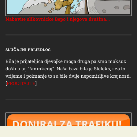
Nabavite slikovnicke Bepo i njegova družina...
SLUČAJNI PRIJEDLOG
Bila je prijateljica djevojke moga druga pa smo maksuz
došli u taj “šminkeraj”. Naša baza bila je Steleks, i za to
vrijeme i poimanje to su bile dvije nepomirljive krajnosti.
[
PROČITAJTE
]