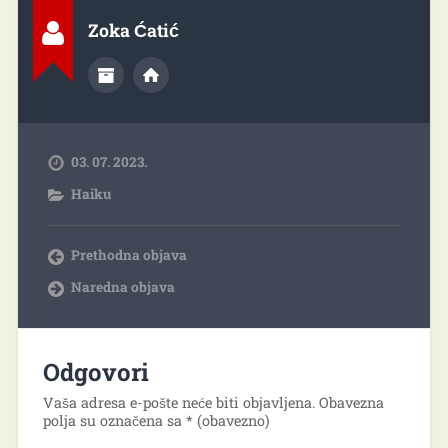
Zoka Ćatić
03. 07. 2023.
Haiku
Prethodna objava
Naredna objava
Odgovori
Vaša adresa e-pošte neće biti objavljena.
Obavezna
polja su označena sa
* (obavezno)