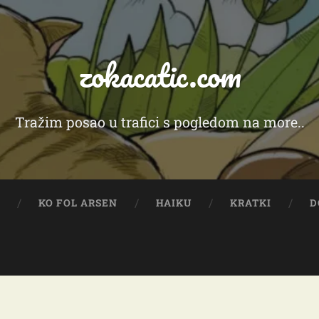
zokacatic.com
Tražim posao u trafici s pogledom na more..
Y
KO FOL ARSEN
HAIKU
KRATKI
D