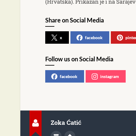
(Hrvatska). Prikazan je i na Sarajev
Share on Social Media
x
facebook
pinte
Follow us on Social Media
facebook
instagram
Zoka Ćatić