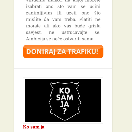
izabrati ono što vam se učini
zanimljivim ili uzeti ono što
mislite da vam treba. Platiti ne
morate ali ako vas bude grizla
savjest, ne ustručavajte se.
Ambicija se neće ostvariti sama.
Ko sam ja