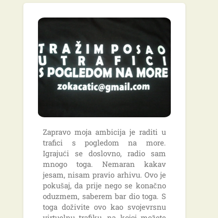
Zapravo moja ambicija je raditi u
trafici s pogledom na more.
Igrajući se doslovno, radio sam
mnogo toga. Nemaran kakav
jesam, nisam pravio arhivu. Ovo je
pokušaj, da prije nego se konačno
oduzmem, saberem bar dio toga. S
toga doživite ovo kao svojevrsnu
virtuelnu trafiku, na kojoj možete