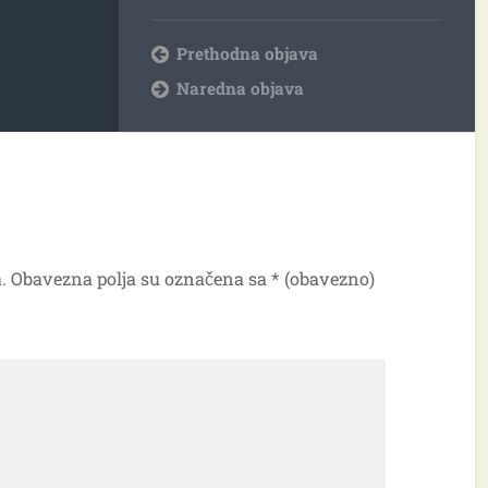
Prethodna objava
Naredna objava
.
Obavezna polja su označena sa
* (obavezno)