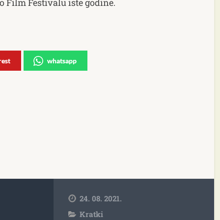
o Film Festivalu iste godine.
rest
whatsapp
24. 08. 2021.
Kratki