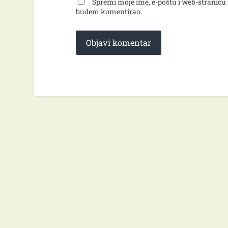
Spremi moje ime, e-poštu i web-stranicu 
budem komentirao.