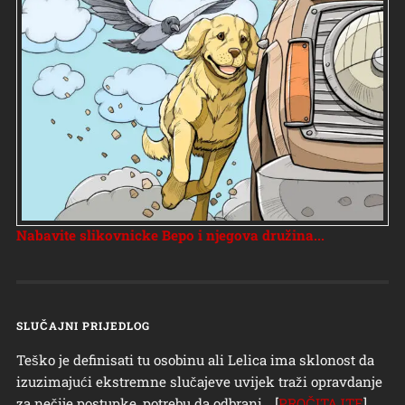
Nabavite slikovnicke Bepo i njegova družina...
SLUČAJNI PRIJEDLOG
Teško je definisati tu osobinu ali Lelica ima sklonost da
izuzimajući ekstremne slučajeve uvijek traži opravdanje
za nečije postupke, potrebu da odbrani… [
PROČITAJTE
]