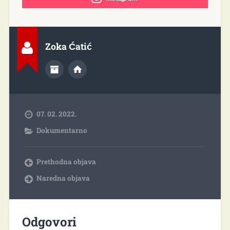
Zoka Ćatić
07. 02. 2022.
Dokumentarno
Prethodna objava
Naredna objava
Odgovori