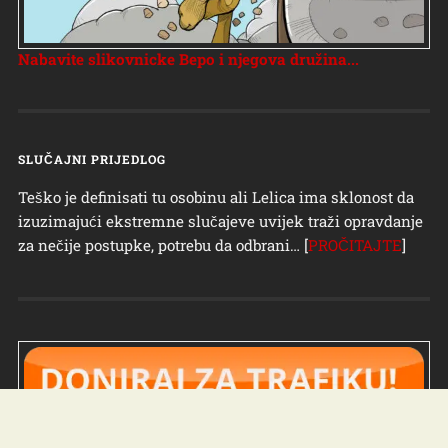
Nabavite slikovnicke Bepo i njegova družina...
SLUČAJNI PRIJEDLOG
Teško je definisati tu osobinu ali Lelica ima sklonost da
izuzimajući ekstremne slučajeve uvijek traži opravdanje
za nečije postupke, potrebu da odbrani… [
PROČITAJTE
]