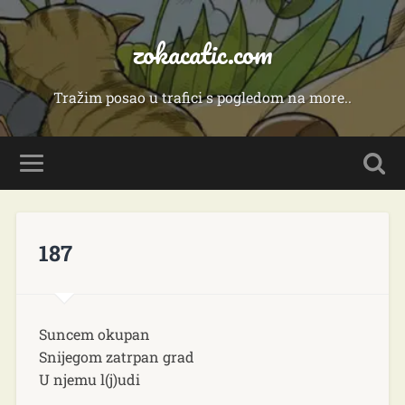
zokacatic.com
Tražim posao u trafici s pogledom na more..
187
Suncem okupan
Snijegom zatrpan grad
U njemu l(j)udi