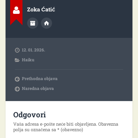
Zoka Ćatić
12. 01. 2026.
Haiku
Prethodna objava
Naredna objava
Odgovori
Vaša adresa e-pošte neće biti objavljena.
Obavezna
polja su označena sa
* (obavezno)