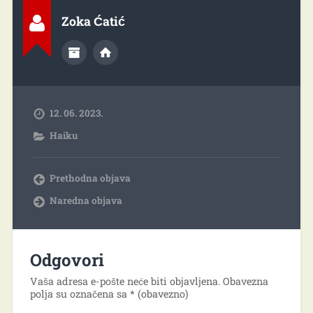
Zoka Ćatić
12. 06. 2023.
Haiku
Prethodna objava
Naredna objava
Odgovori
Vaša adresa e-pošte neće biti objavljena.
Obavezna
polja su označena sa
* (obavezno)