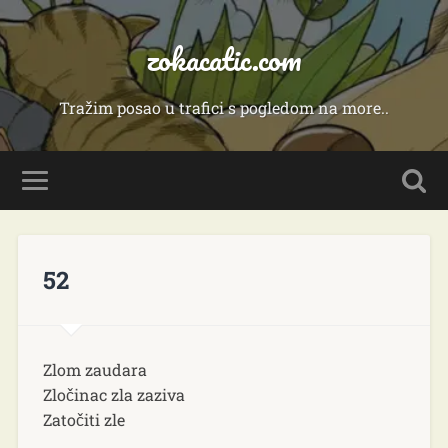
zokacatic.com
Tražim posao u trafici s pogledom na more..
52
Zlom zaudara
Zločinac zla zaziva
Zatočiti zle