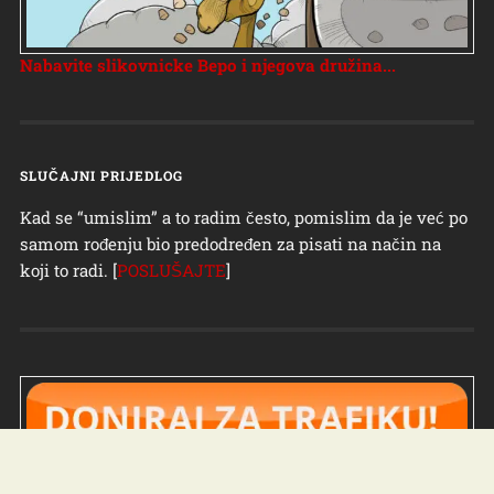
Nabavite slikovnicke Bepo i njegova družina...
SLUČAJNI PRIJEDLOG
Kad se “umislim” a to radim često, pomislim da je već po
samom rođenju bio predodređen za pisati na način na
koji to radi. [
POSLUŠAJTE
]