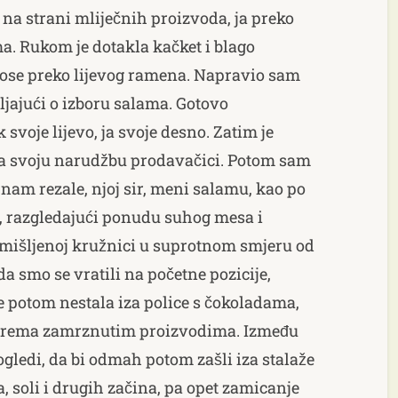
 na strani mliječnih proizvoda, ja preko
. Rukom je dotakla kačket i blago
ose preko lijevog ramena. Napravio sam
ljajući o izboru salama. Gotovo
svoje lijevo, ja svoje desno. Zatim je
rila svoju narudžbu prodavačici. Potom sam
u nam rezale, njoj sir, meni salamu, kao po
u, razgledajući ponudu suhog mesa i
amišljenoj kružnici u suprotnom smjeru od
a smo se vratili na početne pozicije,
e potom nestala iza police s čokoladama,
i prema zamrznutim proizvodima. Između
ogledi, da bi odmah potom zašli iza stalaže
, soli i drugih začina, pa opet zamicanje