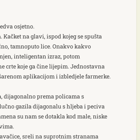
edva osjetno.
 Kačket na glavi, ispod kojeg se spušta
ično, tamnoputo lice. Onakvo kakvo
injen, inteligentan izraz, potom
e crte koje ga čine lijepim. Jednostavna
šarenom aplikacijom i izbledjele farmerke.
ća, dijagonalno prema policama s
učno gazila dijagonalu s hljeba i peciva
amena su nam se dotakla kod male, niske
vima.
davačice, sreli na suprotnim stranama