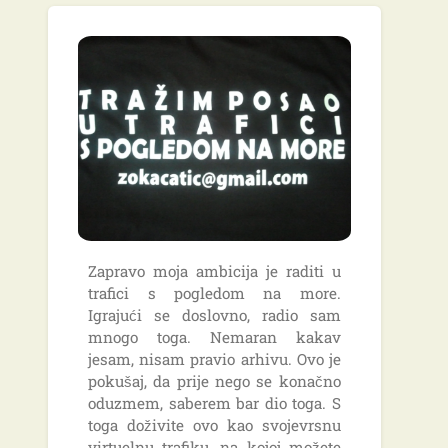
Zapravo moja ambicija je raditi u
trafici s pogledom na more.
Igrajući se doslovno, radio sam
mnogo toga. Nemaran kakav
jesam, nisam pravio arhivu. Ovo je
pokušaj, da prije nego se konačno
oduzmem, saberem bar dio toga. S
toga doživite ovo kao svojevrsnu
virtuelnu trafiku, na kojoj možete