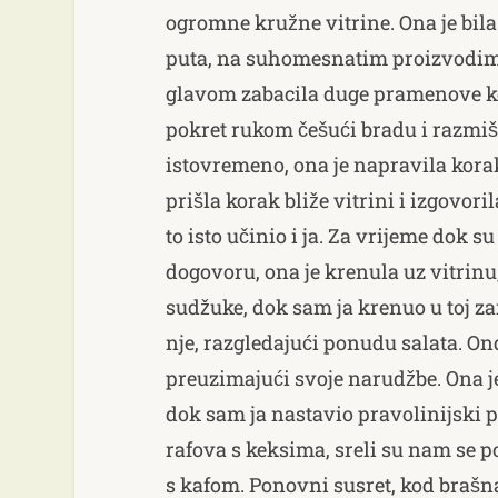
ogromne kružne vitrine. Ona je bila
puta, na suhomesnatim proizvodima
glavom zabacila duge pramenove k
pokret rukom češući bradu i razmiš
istovremeno, ona je napravila korak 
prišla korak bliže vitrini i izgovo
to isto učinio i ja. Za vrijeme dok s
dogovoru, ona je krenula uz vitrin
sudžuke, dok sam ja krenuo u toj z
nje, razgledajući ponudu salata. Ond
preuzimajući svoje narudžbe. Ona j
dok sam ja nastavio pravolinijsk
rafova s keksima, sreli su nam se p
s kafom. Ponovni susret, kod brašna