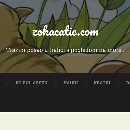
zokacatic.com
Tražim posao u trafici s pogledom na more..
Y
KO FOL ARSEN
HAIKU
KRATKI
D