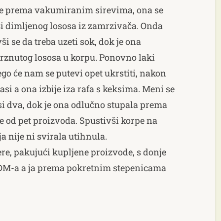
 se prema vakumiranim sirevima, ona se
i dimljenog lososa iz zamrzivača. Onda
i se da treba uzeti sok, dok je ona
rznutog lososa u korpu. Ponovno laki
go će nam se putevi opet ukrstiti, nakon
i a ona izbije iza rafa s keksima. Meni se
si dva, dok je ona odlučno stupala prema
e od pet proizvoda. Spustivši korpe na
a nije ni svirala utihnula.
ere, pakujući kupljene proizvode, s donje
t DM-a a ja prema pokretnim stepenicama