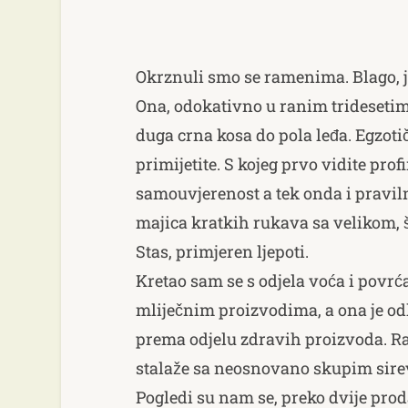
Okrznuli smo se ramenima. Blago, j
Ona, odokativno u ranim tridesetim.
duga crna kosa do pola leđa. Egzot
primijetite. S kojeg prvo vidite prof
samouvjerenost a tek onda i praviln
majica kratkih rukava sa velikom, 
Stas, primjeren ljepoti.
Kretao sam se s odjela voća i povr
mliječnim proizvodima, a ona je odl
prema odjelu zdravih proizvoda. R
stalaže sa neosnovano skupim sire
Pogledi su nam se, preko dvije pro