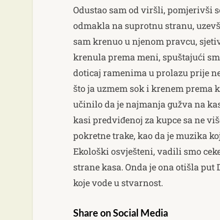
Odustao sam od viršli, pomjerivši
odmakla na suprotnu stranu, uzevš
sam krenuo u njenom pravcu, sjetivš
krenula prema meni, spuštajući sm
doticaj ramenima u prolazu prije ne
što ja uzmem sok i krenem prema kas
učinilo da je najmanja gužva na ka
kasi predviđenoj za kupce sa ne viš
pokretne trake, kao da je muzika koj
Ekološki osvješteni, vadili smo cek
strane kasa. Onda je ona otišla pu
koje vode u stvarnost.
Share on Social Media