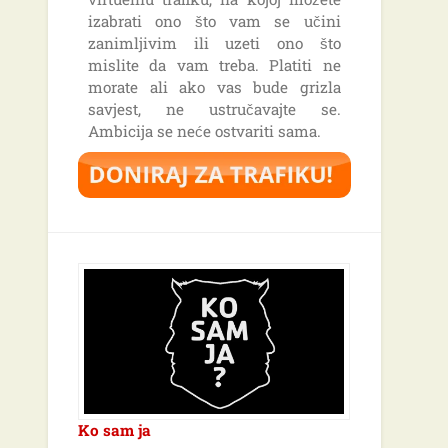
izabrati ono što vam se učini
zanimljivim ili uzeti ono što
mislite da vam treba. Platiti ne
morate ali ako vas bude grizla
savjest, ne ustručavajte se.
Ambicija se neće ostvariti sama.
Ko sam ja