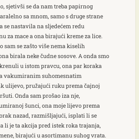
o, sjetivši se da nam treba papirnog
paralelno sa mnom, samo s druge strane
a se nastavila na sljedećem redu
nu za mace a ona birajući kreme za lice.
o sam se zašto više nema kiselih
ona birala neke čudne sosove. A onda smo
krenuli u istom pravcu, ona par koraka
e sa vakumiranim suhomesnatim
 ulijevo, pružajući ruku prema čajnoj
ršuti. Onda sam prošao iza nje,
umiranoj šunci, ona moje lijevo prema
ak nazad, razmišljajući, isplati li se
a li je ta akcija pred istek roka trajanja,
mene, birajući u asortimanu suhog vrata.