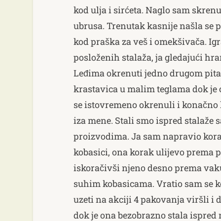
kod ulja i sirćeta. Naglo sam skrenu
ubrusa. Trenutak kasnije našla se 
kod praška za veš i omekšivača. Igr
posloženih stalaža, ja gledajući hra
Leđima okrenuti jedno drugom pita
krastavica u malim teglama dok je 
se istovremeno okrenuli i konačno 
iza mene. Stali smo ispred stalaž
proizvodima. Ja sam napravio korak
kobasici, ona korak ulijevo prema p
iskoračivši njeno desno prema vak
suhim kobasicama. Vratio sam se kor
uzeti na akciji 4 pakovanja viršli i d
dok je ona bezobrazno stala ispred 