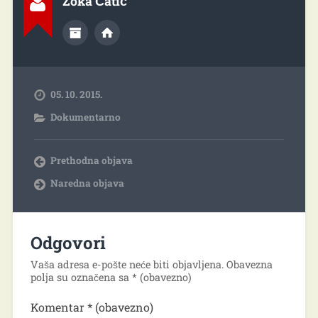
Zoka Ćatić
05. 10. 2015.
Dokumentarno
Prethodna objava
Naredna objava
Odgovori
Vaša adresa e-pošte neće biti objavljena.
Obavezna
polja su označena sa
* (obavezno)
Komentar
* (obavezno)