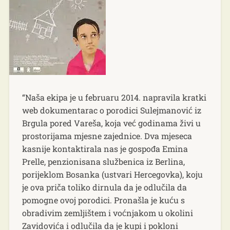
“Naša ekipa je u februaru 2014. napravila kratki
web dokumentarac o porodici Sulejmanović iz
Brgula pored Vareša, koja već godinama živi u
prostorijama mjesne zajednice. Dva mjeseca
kasnije kontaktirala nas je gospođa Emina
Prelle, penzionisana službenica iz Berlina,
porijeklom Bosanka (ustvari Hercegovka), koju
je ova priča toliko dirnula da je odlučila da
pomogne ovoj porodici. Pronašla je kuću s
obradivim zemljištem i voćnjakom u okolini
Zavidovića i odlučila da je kupi i pokloni