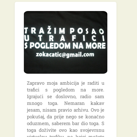
Zapravo moja ambicija je raditi u
trafici s pogledom na more.
Igrajući se doslovno, radio sam
mnogo toga. Nemaran kakav
jesam, nisam pravio arhivu. Ovo je
pokušaj, da prije nego se konačno
oduzmem, saberem bar dio toga. S
toga doživite ovo kao svojevrsnu
virtuelnu trafiku, na kojoj možete