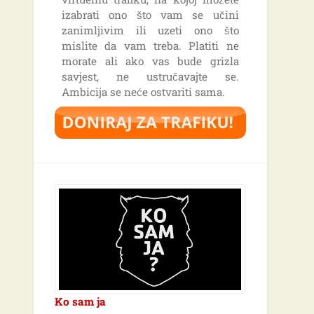
izabrati ono što vam se učini
zanimljivim ili uzeti ono što
mislite da vam treba. Platiti ne
morate ali ako vas bude grizla
savjest, ne ustručavajte se.
Ambicija se neće ostvariti sama.
Ko sam ja