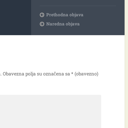
Prethodna objava
Naredna objava
.
Obavezna polja su označena sa
* (obavezno)