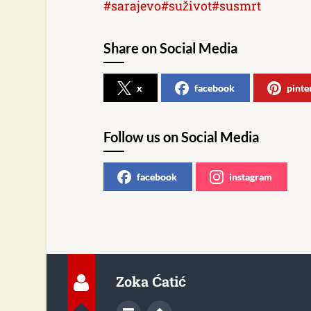
#sarajevo
#suživot
#susmrt
Share on Social Media
x
facebook
pinte
Follow us on Social Media
facebook
instagram
Zoka Ćatić