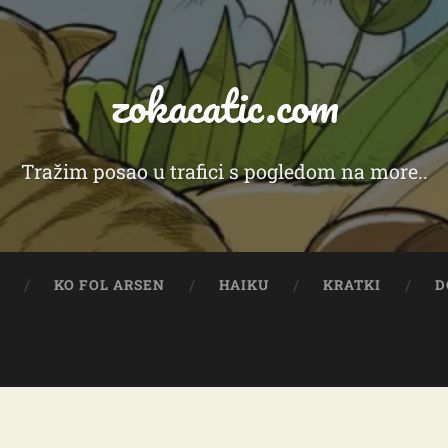
zokacatic.com
Tražim posao u trafici s pogledom na more..
Y
KO FOL ARSEN
HAIKU
KRATKI
D