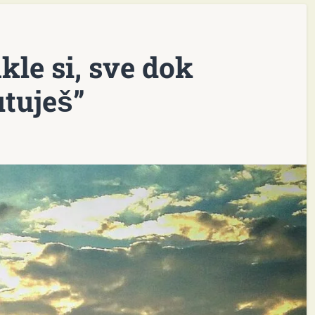
kle si, sve dok
tuješ”