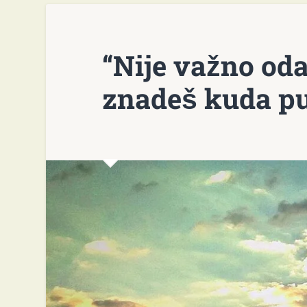
“Nije važno oda
znadeš kuda pu