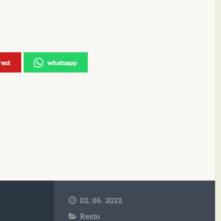
rest
whatsapp
02. 06. 2023.
Resto