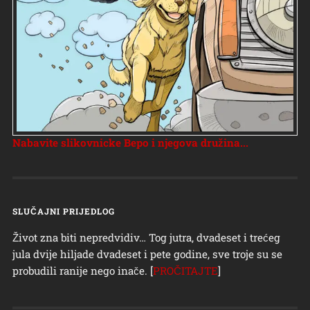
Nabavite slikovnicke Bepo i njegova družina...
SLUČAJNI PRIJEDLOG
Život zna biti nepredvidiv… Tog jutra, dvadeset i trećeg
jula dvije hiljade dvadeset i pete godine, sve troje su se
probudili ranije nego inače. [
PROČITAJTE
]