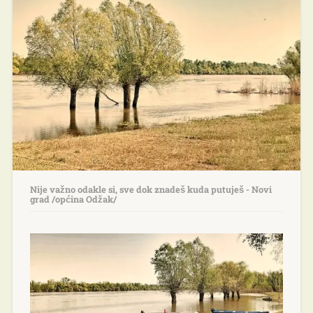
Nije važno odakle si, sve dok znadeš kuda putuješ - Novi
grad /općina Odžak/