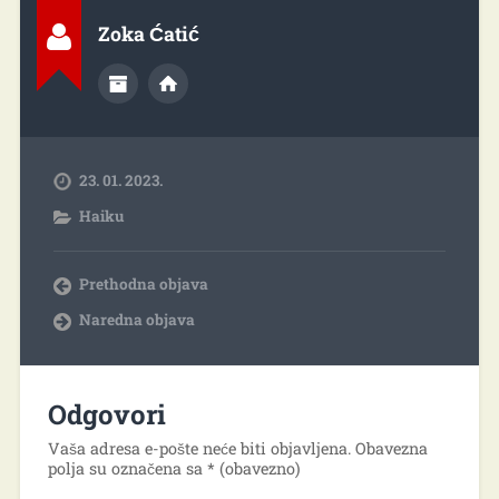
Zoka Ćatić
23. 01. 2023.
Haiku
Prethodna objava
Naredna objava
Odgovori
Vaša adresa e-pošte neće biti objavljena.
Obavezna
polja su označena sa
* (obavezno)