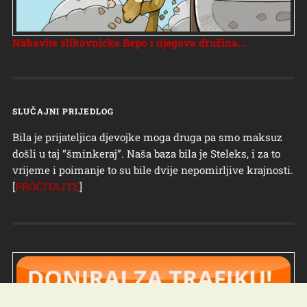
Nabavite slikovnicke Bepo i njegova družina...
SLUČAJNI PRIJEDLOG
Bila je prijateljica djevojke moga druga pa smo maksuz
došli u taj “šminkeraj”. Naša baza bila je Steleks, i za to
vrijeme i poimanje to su bile dvije nepomirljive krajnosti.
[
PROČITAJTE
]