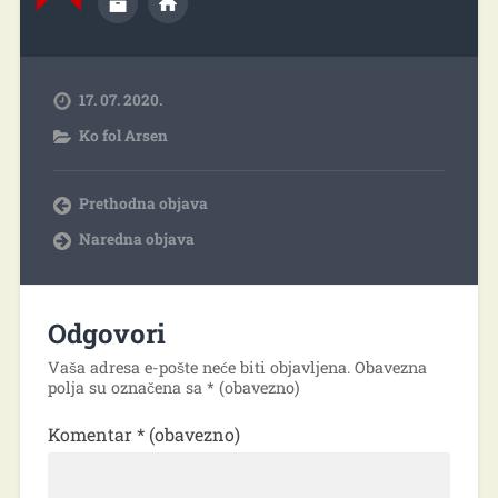
17. 07. 2020.
Ko fol Arsen
Prethodna objava
Naredna objava
Odgovori
Vaša adresa e-pošte neće biti objavljena.
Obavezna
polja su označena sa
* (obavezno)
Komentar
* (obavezno)