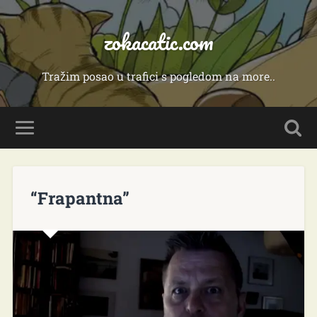
zokacatic.com
Tražim posao u trafici s pogledom na more..
“Frapantna”