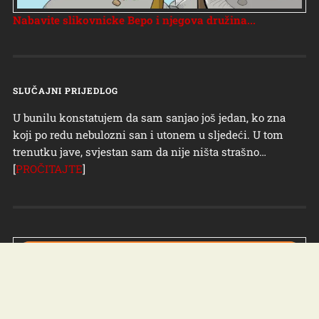
Nabavite slikovnicke Bepo i njegova družina...
SLUČAJNI PRIJEDLOG
U bunilu konstatujem da sam sanjao još jedan, ko zna
koji po redu nebulozni san i utonem u sljedeći. U tom
trenutku jave, svjestan sam da nije ništa strašno…
[
PROČITAJTE
]