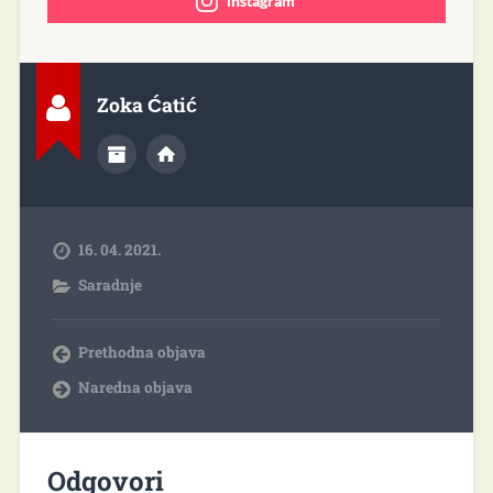
instagram
Zoka Ćatić
16. 04. 2021.
Saradnje
Prethodna objava
Naredna objava
Odgovori