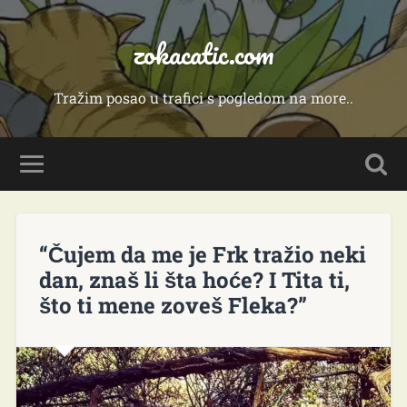
zokacatic.com
Tražim posao u trafici s pogledom na more..
“Čujem da me je Frk tražio neki
dan, znaš li šta hoće? I Tita ti,
što ti mene zoveš Fleka?”