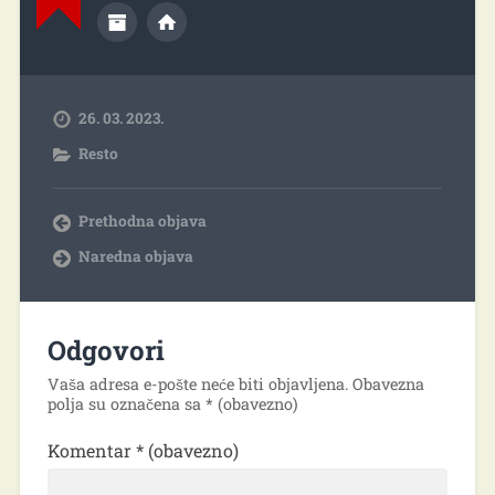
26. 03. 2023.
Resto
Prethodna objava
Naredna objava
Odgovori
Vaša adresa e-pošte neće biti objavljena.
Obavezna
polja su označena sa
* (obavezno)
Komentar
* (obavezno)