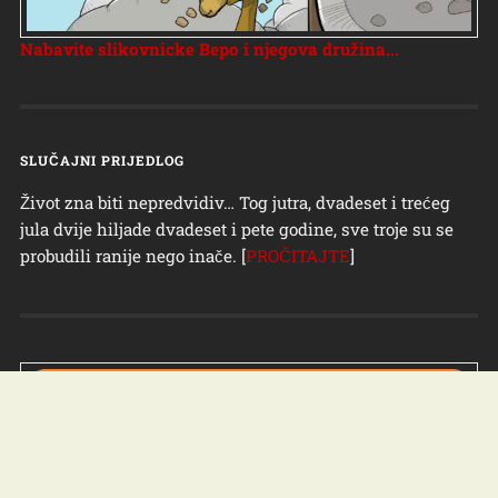
Nabavite slikovnicke Bepo i njegova družina...
SLUČAJNI PRIJEDLOG
Život zna biti nepredvidiv… Tog jutra, dvadeset i trećeg
jula dvije hiljade dvadeset i pete godine, sve troje su se
probudili ranije nego inače. [
PROČITAJTE
]