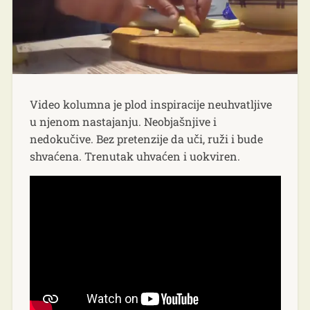
Video kolumna je plod inspiracije neuhvatljive
u njenom nastajanju. Neobjašnjive i
nedokučive. Bez pretenzije da uči, ruži i bude
shvaćena. Trenutak uhvaćen i uokviren.