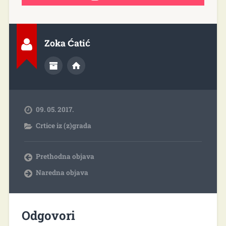
Zoka Ćatić
09. 05. 2017.
Crtice iz (z)grada
Prethodna objava
Naredna objava
Odgovori