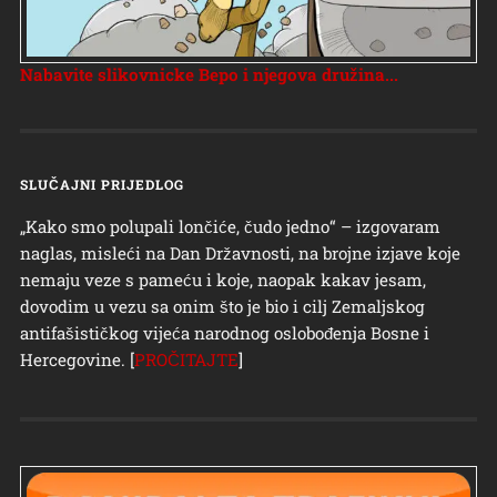
Nabavite slikovnicke Bepo i njegova družina...
SLUČAJNI PRIJEDLOG
„Kako smo polupali lončiće, čudo jedno“ – izgovaram
naglas, misleći na Dan Državnosti, na brojne izjave koje
nemaju veze s pameću i koje, naopak kakav jesam,
dovodim u vezu sa onim što je bio i cilj Zemaljskog
antifašističkog vijeća narodnog oslobođenja Bosne i
Hercegovine. [
PROČITAJTE
]