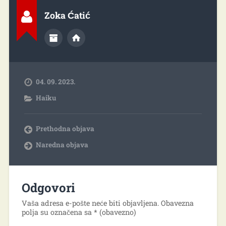
Zoka Ćatić
04. 09. 2023.
Haiku
Prethodna objava
Naredna objava
Odgovori
Vaša adresa e-pošte neće biti objavljena.
Obavezna
polja su označena sa
* (obavezno)