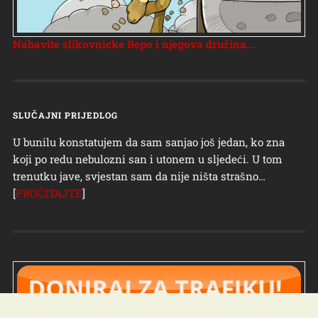
Nabavite slikovnicke Bepo i njegova družina...
SLUČAJNI PRIJEDLOG
U bunilu konstatujem da sam sanjao još jedan, ko zna
koji po redu nebulozni san i utonem u sljedeći. U tom
trenutku jave, svjestan sam da nije ništa strašno…
[
PROČITAJTE
]