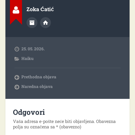
Zoka Ćatić
25. 05. 2026.
Haiku
Prethodna objava
Naredna objava
Odgovori
Vaša adresa e-pošte neće biti objavljena.
Obavezna
polja su označena sa
* (obavezno)