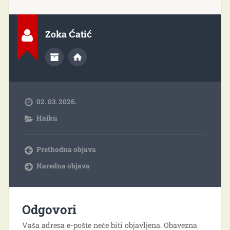
Zoka Ćatić
02. 03. 2026.
Haiku
Prethodna objava
Naredna objava
Odgovori
Vaša adresa e-pošte neće biti objavljena.
Obavezna