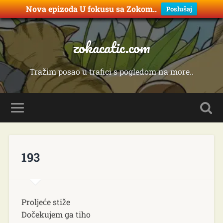
Nova epizoda U fokusu sa Zokom..
Poslušaj
zokacatic.com
Tražim posao u trafici s pogledom na more..
193
Proljeće stiže
Dočekujem ga tiho