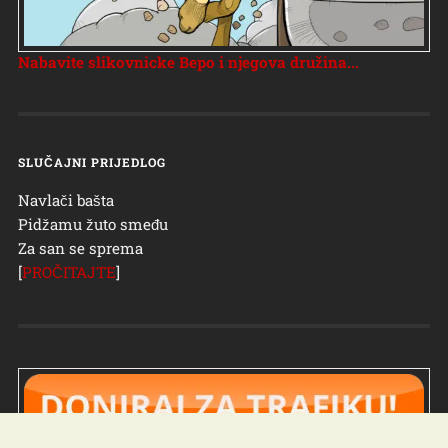
Nabavite slikovnicke Bepo i njegova družina...
SLUČAJNI PRIJEDLOG
Navlači bašta
Pidžamu žuto smeđu
Za san se sprema
[
PROČITAJTE
]