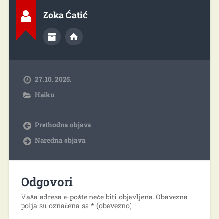
Zoka Ćatić
27. 10. 2025.
Haiku
Prethodna objava
Naredna objava
Odgovori
Vaša adresa e-pošte neće biti objavljena.
Obavezna
polja su označena sa
* (obavezno)