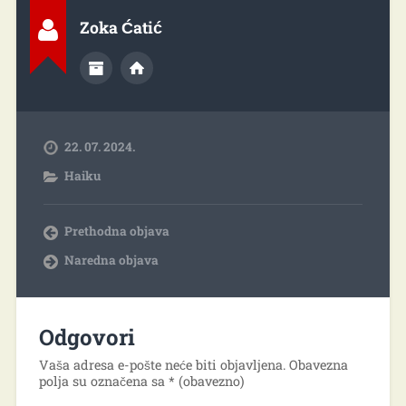
Zoka Ćatić
22. 07. 2024.
Haiku
Prethodna objava
Naredna objava
Odgovori
Vaša adresa e-pošte neće biti objavljena.
Obavezna
polja su označena sa
* (obavezno)