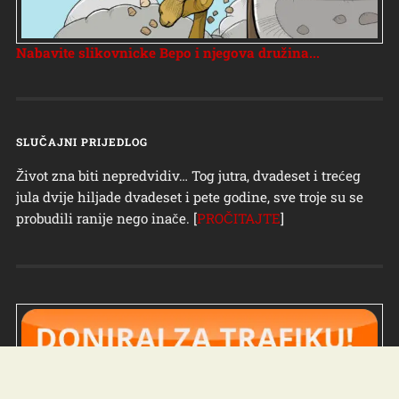
Nabavite slikovnicke Bepo i njegova družina...
SLUČAJNI PRIJEDLOG
Život zna biti nepredvidiv… Tog jutra, dvadeset i trećeg
jula dvije hiljade dvadeset i pete godine, sve troje su se
probudili ranije nego inače. [
PROČITAJTE
]