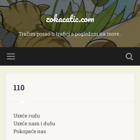
zokacatic.com
Tražim posao u trafici s pogledom na more..
110
Uzeće rudu
Uzeće nam i dušu
Pokopaće nas