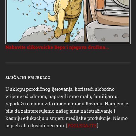
Nabavite slikovnicke Bepo i njegova družina...
SLUČAJNI PRIJEDLOG
U sklopu porodičnog ljetovanja, koristeći slobodno
vrijeme od odmora, napravili smo malu, familijarnu
reportažu o nama vrlo dragom gradu Rovinju. Namjera je
bila da zainteresujemo našeg sina na istraživanje i
kasniju edukaciju u smjeru medijske produkcije. Nismo
uspjeli ali odustati nećemo. [
POGLEDAJTE
]