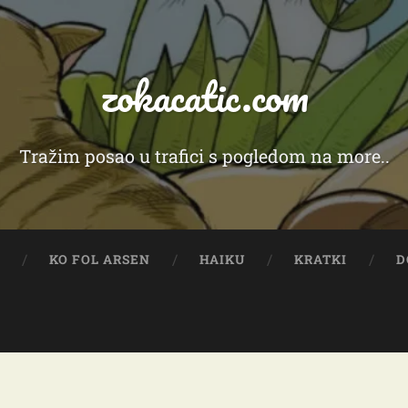
zokacatic.com
Tražim posao u trafici s pogledom na more..
Y
KO FOL ARSEN
HAIKU
KRATKI
D