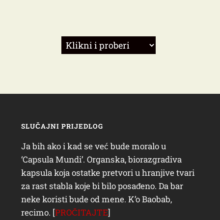
SLUČAJNI PRIJEDLOG
Ja bih ako i kad se već bude moralo u
‘Capsula Mundi’. Organska, biorazgradiva
kapsula koja ostatke pretvori u hranjive tvari
za rast stabla koje bi bilo posađeno. Da bar
neke koristi bude od mene. K’o Baobab,
recimo. [
PROČITAJTE
]