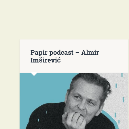
Papir podcast – Almir
Imširević